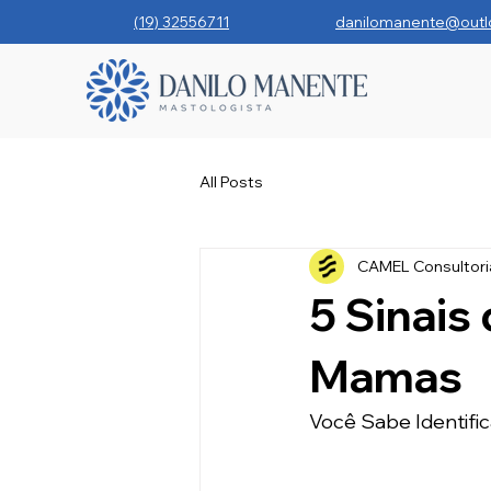
(19) 32556711
danilomanente@outl
All Posts
CAMEL Consultori
5 Sinais
Mamas
Você Sabe Identific