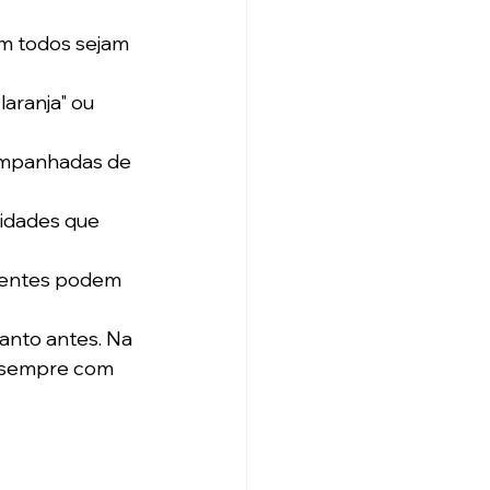
em todos sejam 
aranja" ou 
ompanhadas de 
idades que 
uentes podem 
anto antes. Na 
, sempre com 