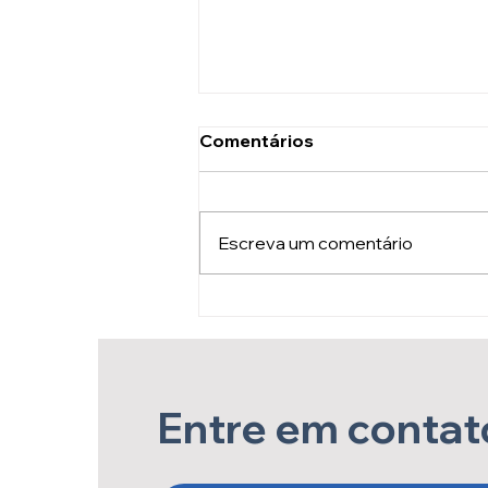
Comentários
Escreva um comentário
O Acolhimento Faz Toda a
Diferença no Tratamento
do Câncer de Mama
Entre em contat