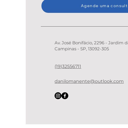
Agende uma consult
Av. José Bonifácio, 2296 - Jardim d
Campinas - SP, 13092-305
(19)32556711
danilomanente@outlook.com