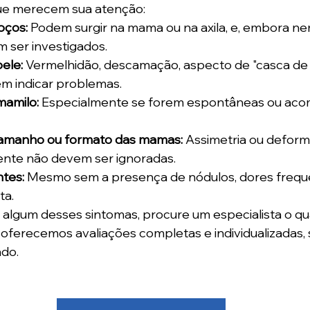
 que merecem sua atenção:
oços:
 Podem surgir na mama ou na axila, e, embora n
 ser investigados.
ele:
 Vermelhidão, descamação, aspecto de "casca de l
m indicar problemas.
mamilo:
 Especialmente se forem espontâneas ou ac
amanho ou formato das mamas:
 Assimetria ou deform
nte não devem ser ignoradas.
ntes:
 Mesmo sem a presença de nódulos, dores freq
ta.
algum desses sintomas, procure um especialista o qu
lo, oferecemos avaliações completas e individualizadas
ado.