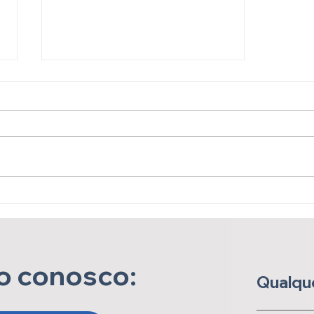
Detectar Cedo é Cuidar
Melhor: Entenda a
Importância do
Diagnóstico Precoce
o conosco:
Qualque